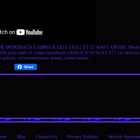
E SPORTBACK CABRIO 8.5X19 5X112 ET 25 MATT ANTHR. Model
af16 pour audi s5 coupe sportback cabrio 8.5x19 5x112 677
cet item est
o pièces, accessoires\auto pneus, jantes\jantes.
Share
ome
Map
Contact Us
Privacy Policies
Service Agreem