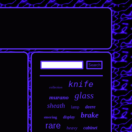
knife
collection
glass
murano
sheath
deere
lamp
brake
steering
display
rare
cabinet
heavy