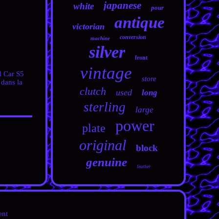
japanese
white
pour
antique
victorian
conversion
machine
silver
front
vintage
 Car S5
store
 dans la
clutch
used
long
sterling
large
power
plate
original
block
genuine
leather
ent